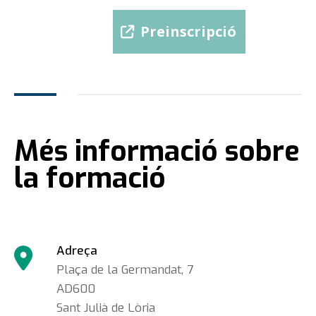
https://ga.uda.ad/modules/
plan=QS06WZR2MFI8…
Preinscripció
Més informació sobre
la formació
Adreça
Plaça de la Germandat, 7
AD600
Sant Julià de Lòria