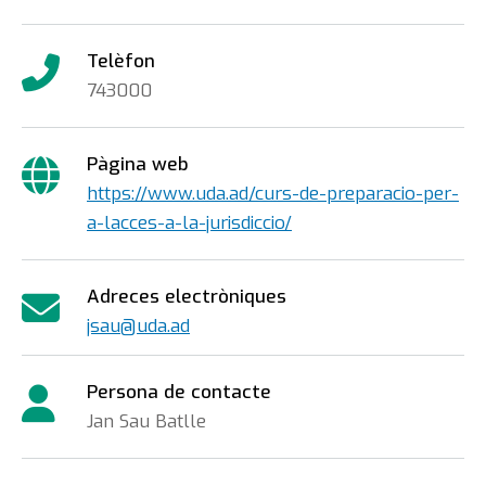
Telèfon
743000
Pàgina web
https://www.uda.ad/curs-de-preparacio-per-
a-lacces-a-la-jurisdiccio/
Adreces electròniques
jsau@uda.ad
Persona de contacte
Jan Sau Batlle