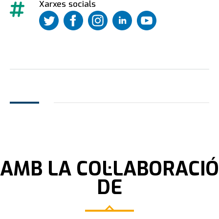
Xarxes socials
https://twitter.com/UdAndorra
https://www.facebook.com/UniversitatdA
https://www.instagram.com/univer
https://www.linkedin.com/sc
https://www.youtube
d'andorra/
Leaflet
|
©
OpenStreetMap
contributors
+
−
AMB LA COL·LABORACIÓ
DE