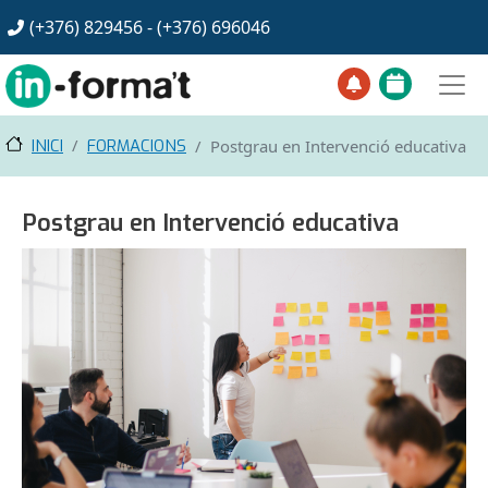
Vés al contingut
(+376) 829456 - (+376)
696046
INICI
FORMACIONS
Postgrau en Intervenció educativa
Postgrau en Intervenció educativa