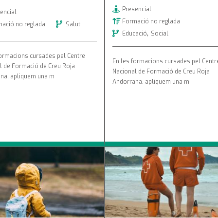
Presencial
encial
Formació no reglada
ació no reglada
Salut
,
Educació
Social
formacions cursades pel Centre
En les formacions cursades pel Centr
l de Formació de Creu Roja
Nacional de Formació de Creu Roja
na, apliquem una m
Andorrana, apliquem una m
 Auxilis per a Nens i
Reciclatge de Socorrisme Aqu