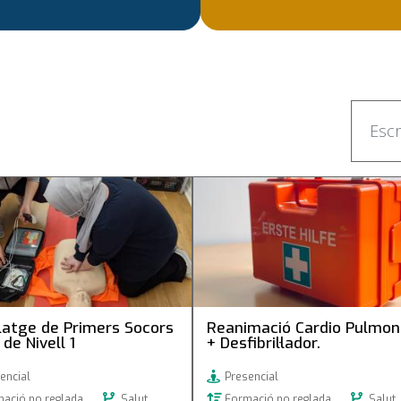
tge de Primers Socors
Reanimació Cardio Pulmonar
e Nivell 1
Desfibril·lador.
latge de Primers Socors
Reanimació Cardio Pulmon
 de Nivell 1
+ Desfibril·lador.
encial
Presencial
ació no reglada
Salut
Formació no reglada
Salut