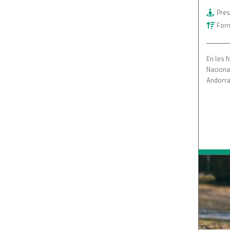
Bàtxelor
(27)
Pres
Form
Formació contínua
(42)
En les 
Naciona
Andorra
Primers
Nadons