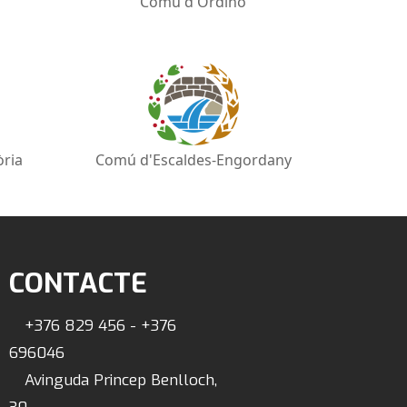
Comú d'Ordino
òria
Comú d'Escaldes-Engordany
CONTACTE
+376 829 456 - +376
696046
Avinguda Princep Benlloch,