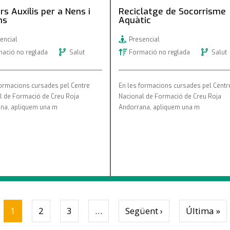
rs Auxilis per a Nens i
Reciclatge de Socorrisme
ns
Aquàtic
encial
Presencial
ació no reglada
Salut
Formació no reglada
Salut
formacions cursades pel Centre
En les formacions cursades pel Centr
l de Formació de Creu Roja
Nacional de Formació de Creu Roja
na, apliquem una m
Andorrana, apliquem una m
Next page
La
1
2
3
…
Següent ›
Última »