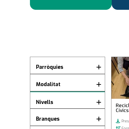
Recicla
Parròquies
Cívics d
andorra la vella
(38)
Modalitat
ordino
(1)
Presencial
(38)
Nivells
Recic
Cívics
Formació no reglada
(39)
Branques
Pres
Batxillerat
(1)
Form