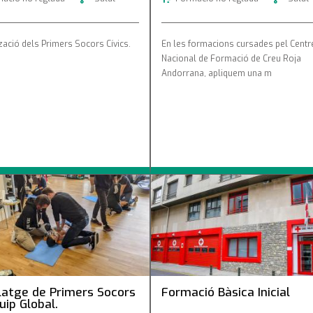
zació dels Primers Socors Cívics.
En les formacions cursades pel Centr
Nacional de Formació de Creu Roja
Andorrana, apliquem una m
tge de Primers Socors en
Formació Bàsica Inicial
lobal.
latge de Primers Socors
Formació Bàsica Inicial
uip Global.