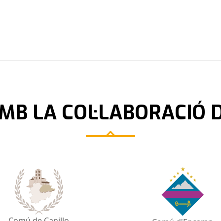
MB LA COL·LABORACIÓ 
Comú de Canillo