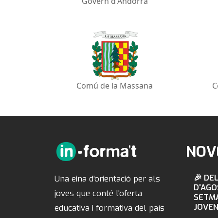
Govern d'Andorra
Comú de la Massana
C
NOV
🎉 DEL
Una eina d'orientació per als
D'AGO
joves que conté l'oferta
SETMA
JOVEN
educativa i formativa del país