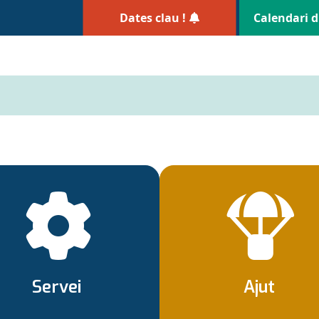
Dates clau !
Calendari d
Servei
Ajut