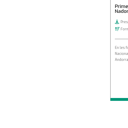
Prime
Nado
Pres
Form
En les 
Naciona
Andorra
Pagination