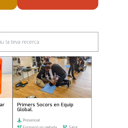
 +
Primers Socors en Equip Global.
ar
Primers Socors en Equip
Global.
Presencial
Formació no reglada
Salut