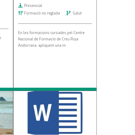
Presencial
Formació no reglada
Salut
En les formacions cursades pel Centre
e
Nacional de Formació de Creu Roja
Andorrana, apliquem una m
àtic
Cursos de competència digital :
Word nivell 1 i 2