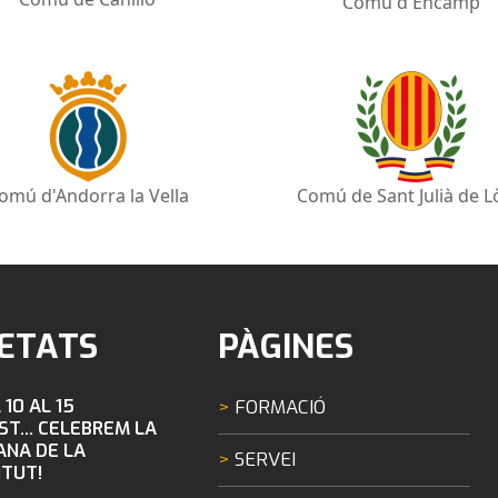
Comú d'Encamp
omú d'Andorra la Vella
Comú de Sant Julià de L
ETATS
PÀGINES
 10 AL 15
FORMACIÓ
ST... CELEBREM LA
NA DE LA
SERVEI
TUT!