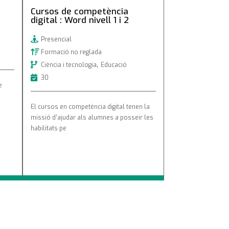
Cursos de competència
digital : Word nivell 1 i 2
Presencial
Formació no reglada
,
Ciència i tecnologia
Educació
30
e
El cursos en competència digital tenen la
missió d’ajudar als alumnes a posseir les
habilitats pe
st page