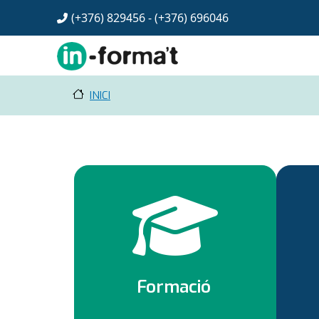
Vés al contingut
(+376) 829456 - (+376)
696046
INICI
Formació