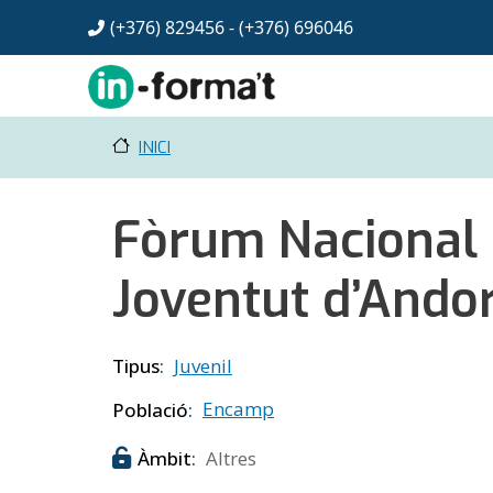
Vés al contingut
(+376) 829456 - (+376)
696046
INICI
Fòrum Nacional 
Joventut d’Ando
Tipus
Juvenil
Població
Encamp
Àmbit
Altres