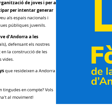
ganització de joves i per a
cipar per intentar generar
 veu als espais nacionals i
ques públiques juvenils.
ove d'Andorra a les
als), defensant els nostres
t en la construcció de les
 vides.
ys
que resideixen a Andorra
uin tingudes en compte? Vols
ma't al moviment!