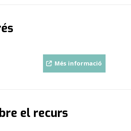
rés
https://forumandorra.com/
Més informació
bre el recurs