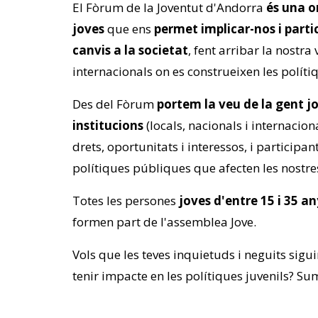
El Fòrum de la Joventut d'Andorra
és una or
joves
que ens
permet implicar-nos i parti
canvis a la societat
, fent arribar la nostra
internacionals on es construeixen les políti
Des del Fòrum
portem la veu de la gent j
institucions
(locals, nacionals i internacion
drets, oportunitats i interessos, i participan
polítiques públiques que afecten les nostres
Totes les persones
joves d'entre 15 i 35 an
formen part de l'assemblea Jove.
Vols que les teves inquietuds i neguits sig
tenir impacte en les polítiques juvenils? Su