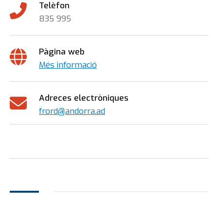
Telèfon
835 995
Pàgina web
Més informació
Adreces electròniques
frord@andorra.ad
Leaflet
|
©
OpenStreetMap
contributors
+
−