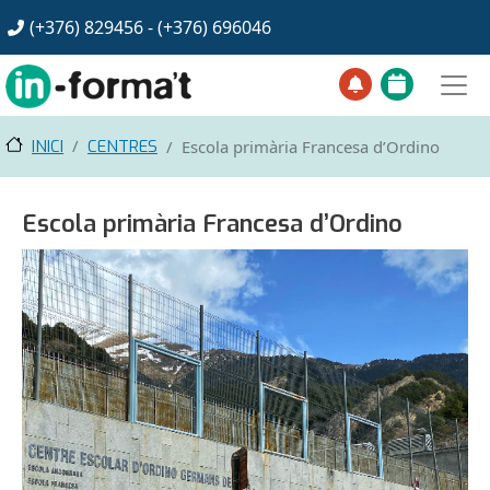
Vés al contingut
(+376) 829456 - (+376)
696046
INICI
CENTRES
Escola primària Francesa d’Ordino
Escola primària Francesa d’Ordino