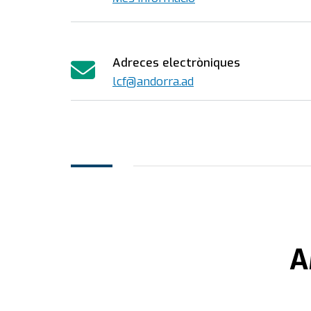
Adreces electròniques
lcf@andorra.ad
A