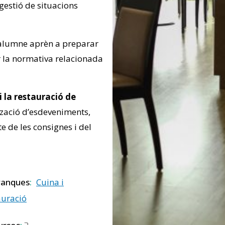
 gestió de situacions
alumne aprèn a preparar
ar la normativa relacionada
i la restauració de
ització d’esdeveniments,
cte de les consignes i del
ranques
Cuina i
auració