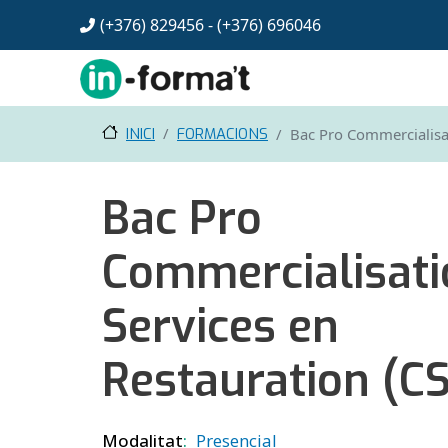
Vés al contingut
(+376) 829456 - (+376)
696046
INICI
FORMACIONS
Bac Pro Commercialisat
Bac Pro
Commercialisati
Services en
Restauration (C
Modalitat
Presencial