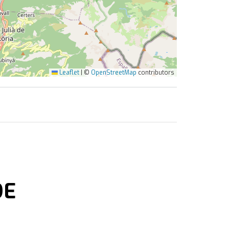
Leaflet
|
©
OpenStreetMap
contributors
DE