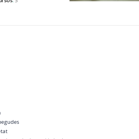
ursos
3
a
e begudes
etat