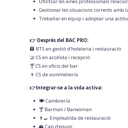
Utilitzar les eines professionals relaci
Gestionar les situacions corrents amb la
Treballar en equip i adoptar una actit
👉 Després del BAC PRO:
🏨 BTS en gestió d’hoteleria i restauració
🤝 CS en acollida i recepció
🍸 CS en oficis del bar
🍷 CS de sommelier/a
👉
Integrar-se a la vida activa:
🍽️ Cambrer/a
🍸 Barman / Barwoman
👨‍🍳 Empleat/da de restauració
👥 Cap d’equip