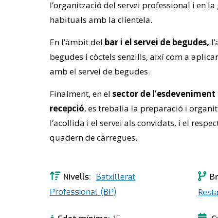
l’organització del servei professional i en la
habituals amb la clientela.
En l’àmbit del
bar i el servei de begudes,
l’
begudes i còctels senzills, així com a aplic
amb el servei de begudes.
Finalment, en el
sector de l’esdeveniment 
recepció
, es treballa la preparació i organ
l’acollida i el servei als convidats, i el respe
quadern de càrregues.
B
Nivells
Batxillerat
Professional (BP)
Rest