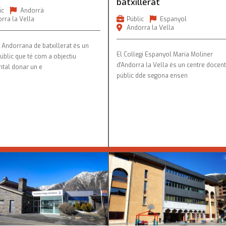
batxillerat
ic
Andorrà
rra la Vella
Públic
Espanyol
Andorra la Vella
 Andorrana de batxillerat és un
El Col·legi Espanyol Maria Moliner
úblic que té com a objectiu
d'Andorra la Vella és un centre docen
tal donar un e
públic dde segona ensen
tish College of Andorra
Escola Primària Francesa de 
Julià de Lòria