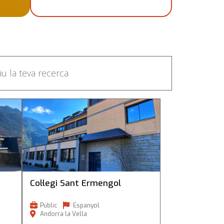
Col·legi Sant Ermengol
Col·legi Sant Ermengol
Públic
Espanyol
Andorra la Vella