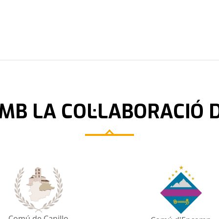
MB LA COL·LABORACIÓ 
Comú de Canillo