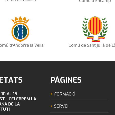
Comú d'Encamp
omú d'Andorra la Vella
Comú de Sant Julià de L
ETATS
PÀGINES
 10 AL 15
FORMACIÓ
ST... CELEBREM LA
NA DE LA
SERVEI
TUT!