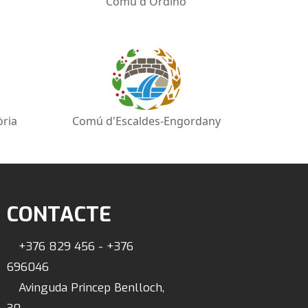
Comú d'Ordino
òria
Comú d'Escaldes-Engordany
CONTACTE
+376 829 456 - +376
696046
Avinguda Princep Benlloch,