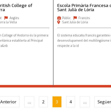
ritish College of
Escola Primària Francesa 
rra
Sant Julià de Lòria
at
Anglès
Públic
Francès
rra la Vella
Sant Julià de Lòria
sh College of Andorra és la primera
El sistema educatiu francès garanteix 
ritànica establerta al Principat
desenvolupament del multilingüisme i
ra&nb
respecte a la id
page
Previous page
 Anterior
…
2
3
4
…
Següen