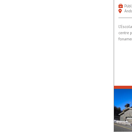
Públ
Ando
L'Escola
centre p
fonamen
The Bri