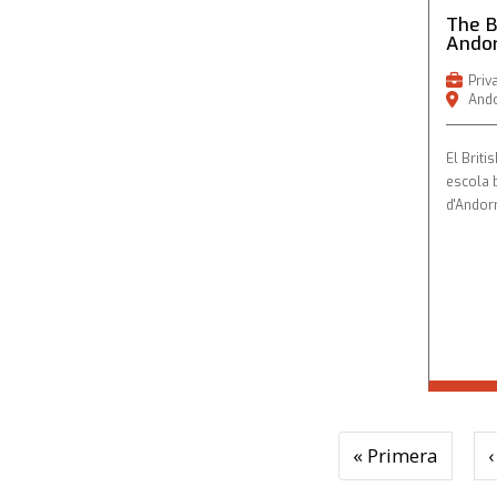
The B
Ando
Priv
Ando
El Briti
escola b
d'Andor
Pagination
First 
« Primera
‹