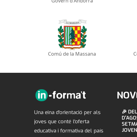
Govern d'Andorra
Comú de la Massana
C
NOV
🎉 DEL
Una eina d'orientació per als
D'AGO
joves que conté l'oferta
SETMA
JOVEN
educativa i formativa del país