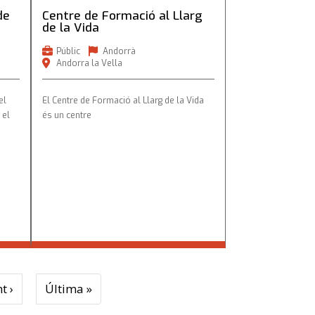
de
Centre de Formació al Llarg
de la Vida
Públic
Andorrà
Andorra la Vella
el
El Centre de Formació al Llarg de la Vida
 el
és un centre
Next page
Last page
t ›
Última »