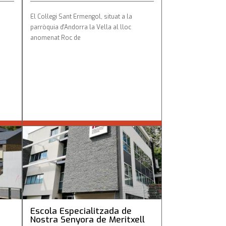
El Col·legi Sant Ermengol, situat a la
parròquia d'Andorra la Vella al lloc
anomenat Roc de
er de
Escola Especialitzada de Nostra
Senyora de Meritxell
Escola Especialitzada de
Nostra Senyora de Meritxell