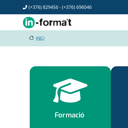
Vés al contingut
(+376) 829456 - (+376)
696046
INICI
Formació