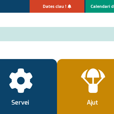
Dates clau !
Calendari d
Servei
Ajut