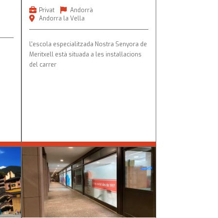
Privat
Andorrà
Andorra la Vella
L'escola especialitzada Nostra Senyora de
Meritxell està situada a les instal·lacions
t
del carrer
Sant
Centre de Formació al Llarg de la
Vida