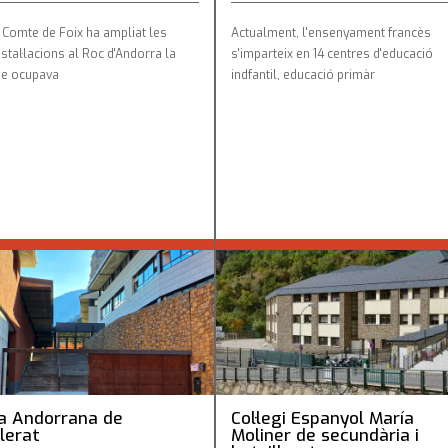
 Comte de Foix ha ampliat les
Actualment, l'ensenyament francès
stal·lacions al Roc d'Andorra la
s'imparteix en 14 centres d'educació
ue ocupava
indfantil, educació primàr
Andorrana de batxillerat
Col·legi Espanyol María Molin
secundària i batxillerat
a Andorrana de
Col·legi Espanyol María
llerat
Moliner de secundària i