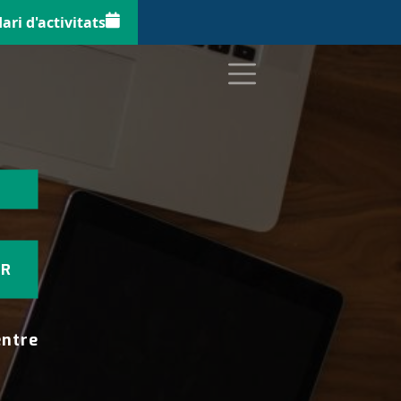
ari d'activitats
ntre