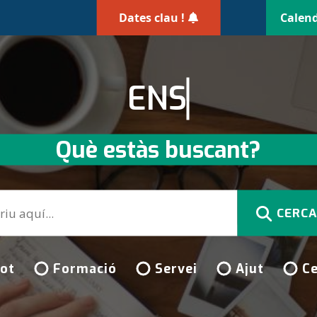
Dates clau !
Calend
ENSENYAMENT
Què estàs buscant?
ot
Formació
Servei
Ajut
Ce